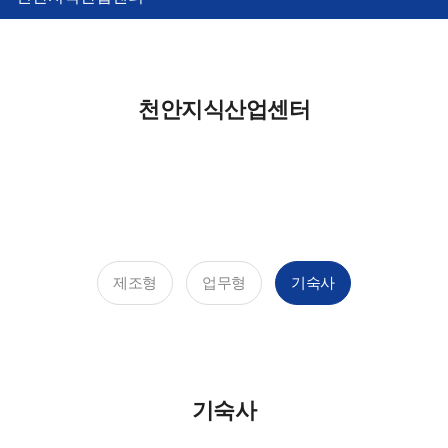
천안지식산업센터
제조형
업무형
기숙사
기숙사