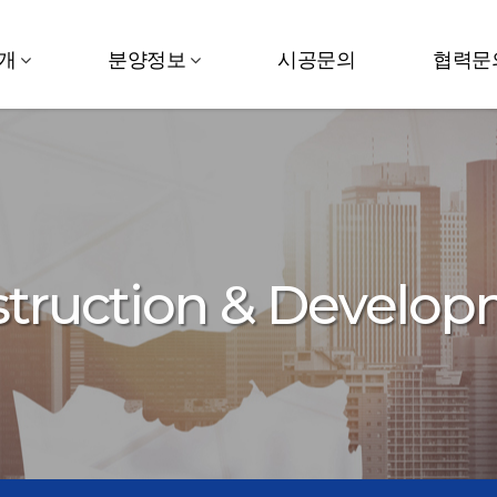
개
분양정보
시공문의
협력문
truction & Develo