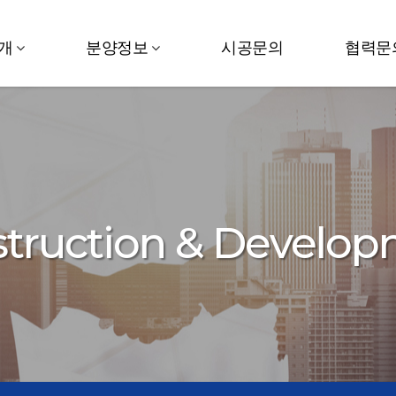
개
분양정보
시공문의
협력문
truction & Develo